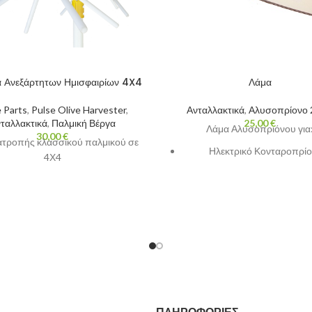
 Ανεξάρτητων Ημισφαιρίων 4X4
Λάμα
 Parts
,
Pulse Olive Harvester
,
Ανταλλακτικά
,
Αλυσοπρίονο 
ταλλακτικά
,
Παλμική Βέργα
25,00
€
Λάμα Αλυσοπριόνου για
30,00
€
ατροπής κλασσικού παλμικού σε
Ηλεκτρικό Κονταροπρί
4Χ4
Ηλεκτρικό Αλυσοπρίο