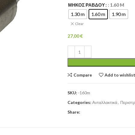
ΜΉΚΟΣ ΡΆΒΔΟΥ
: 1.60 M
1.30 m
1.60 m
1.90 m
Clear
27,00
€
Compare
Add to wishlis
SKU:
-160m
Categories:
Ανταλλακτικά
,
Περιστρ
Share: