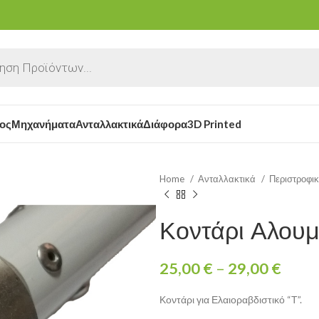
ος
Μηχανήματα
Ανταλλακτικά
Διάφορα
3D Printed
Home
Ανταλλακτικά
Περιστροφι
Κοντάρι Αλουμ
25,00
€
–
29,00
€
Κοντάρι για Ελαιοραβδιστικό “Τ”.