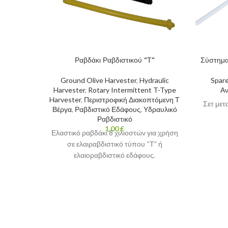
Ραβδάκι Ραβδιστικού “Τ”
Σύστημα
Ground Olive Harvester
,
Hydraulic
Spare
Harvester
,
Rotary Intermittent T-Type
Αν
Harvester
,
Περιστροφική Διακοπτόμενη Τ
Σετ μετ
Βέργα
,
Ραβδιστικό Εδάφους
,
Υδραυλικό
Ραβδιστικό
1,00
€
Ελαστικό ραβδάκι 8 χιλιοστών για χρήση
σε ελαιραβδιστικό τύπου “Τ” ή
ελαιοραβδιστικό εδάφους.