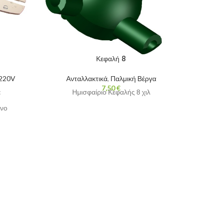
Κεφαλή 8
220V
Ανταλλακτικά
,
Παλμική Βέργα
Πα
7,50
€
Διακοπ
:
Ημισφαίριο Κεφαλής 8 χιλ
22
ονο
Καλώδιο
νο