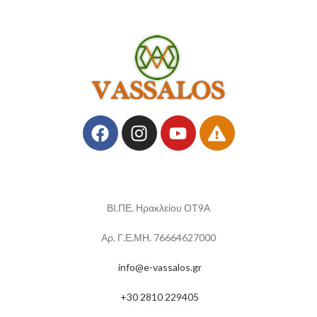
ΒΙ.ΠΕ. Ηρακλείου ΟΤ9Α
Αρ. Γ.Ε.ΜΗ. 76664627000
info@e-vassalos.gr
+30 2810 229405