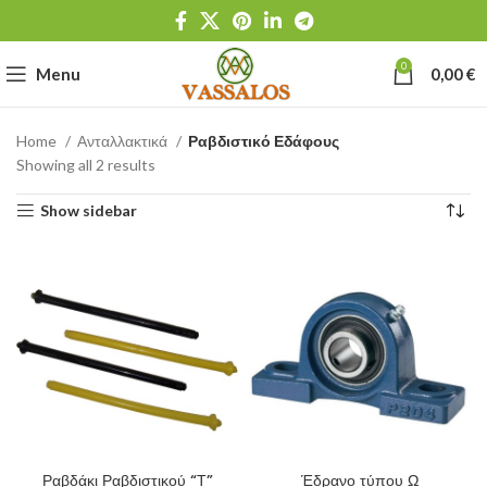
0
Menu
0,00
€
Home
Ανταλλακτικά
Ραβδιστικό Εδάφους
Showing all 2 results
Show sidebar
Ραβδάκι Ραβδιστικού “Τ”
Έδρανο τύπου Ω