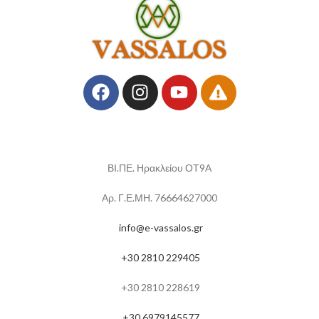
ΒΙ.ΠΕ. Ηρακλείου ΟΤ9Α
Αρ. Γ.Ε.ΜΗ. 76664627000
info@e-vassalos.gr
+30 2810 229405
+30 2810 228619
+30 6979145577