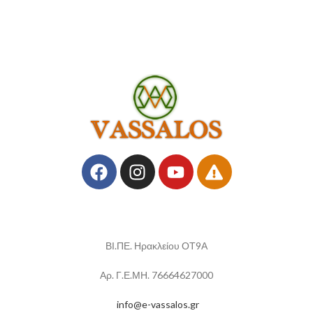
ΒΙ.ΠΕ. Ηρακλείου ΟΤ9Α
Αρ. Γ.Ε.ΜΗ. 76664627000
info@e-vassalos.gr