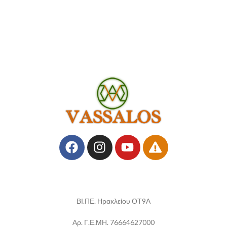
ΒΙ.ΠΕ. Ηρακλείου ΟΤ9Α
Αρ. Γ.Ε.ΜΗ. 76664627000