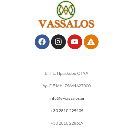
ΒΙ.ΠΕ. Ηρακλείου ΟΤ9Α
Αρ. Γ.Ε.ΜΗ. 76664627000
info@e-vassalos.gr
+30 2810 229405
+30 2810 228619