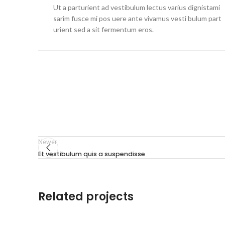
Ut a parturient ad vestibulum lectus varius dignistami
sarim fusce mi pos uere ante vivamus vesti bulum part
urient sed a sit fermentum eros.
Newer
Et vestibulum quis a suspendisse
Related projects