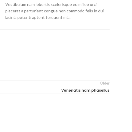
Vestibulum nam lobortis scelerisque eu mi leo orci
placerat a parturient congue non commodo felis in dui
lacinia potenti aptent torquent mia.
Older
Venenatis nam phasellus