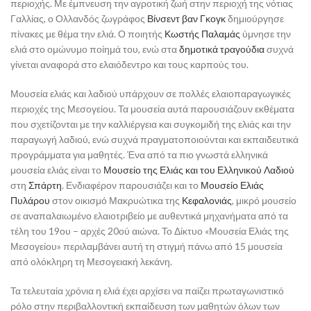
περιοχής. Με έμπνευση την αγροτική ζωή στην περιοχή της νότιας
Γαλλίας, ο Ολλανδός ζωγράφος
Βίνσεντ βαν Γκογκ
δημιούργησε
πίνακες με θέμα την ελιά. Ο ποιητής
Κωστής Παλαμάς
ύμνησε την
ελιά στο ομώνυμο ποίημά του, ενώ στα
δημοτικά τραγούδια
συχνά
γίνεται αναφορά στο ελαιόδεντρο και τους καρπούς του.
Μουσεία ελιάς και λαδιού υπάρχουν σε πολλές ελαιοπαραγωγικές
περιοχές της Μεσογείου. Τα μουσεία αυτά παρουσιάζουν εκθέματα
που σχετίζονται με την καλλιέργεια και συγκομιδή της ελιάς και την
παραγωγή λαδιού, ενώ συχνά πραγματοποιούνται και εκπαιδευτικά
προγράμματα για μαθητές. Ένα από τα πιο γνωστά ελληνικά
μουσεία ελιάς είναι το
Μουσείο της Ελιάς και του Ελληνικού Λαδιού
στη
Σπάρτη
. Ενδιαφέρον παρουσιάζει και το
Μουσείο Ελιάς
Πυλάρου
στον οικισμό Μακρυώτικα της
Κεφαλονιάς
, μικρό μουσείο
σε αναπαλαιωμένο ελαιοτριβείο με αυθεντικά μηχανήματα από τα
τέλη του 19ου – αρχές 20ού αιώνα. Το Δίκτυο «Μουσεία Ελιάς της
Μεσογείου» περιλαμβάνει αυτή τη στιγμή πάνω από 15 μουσεία
από ολόκληρη τη Μεσογειακή λεκάνη.
Τα τελευταία χρόνια η ελιά έχει αρχίσει να παίζει πρωταγωνιστικό
ρόλο στην περιβαλλοντική εκπαίδευση των μαθητών όλων των