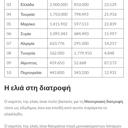
03
Ελλάδα
2.000.000
850.000
23.529
04
Τουρκία
1.750.000
798.493
21.916
05
Μαρόκο
1.415.902
597.513
22.839
06
Συρία
1.095.043
684.490
15.997
07
Αλγερία
610.776
295.000
14.237
08
Τυνησία
562.000
1,779.950
4.848
09
Αίγυπτος
459.650
52.668
87.273
10
Πορτογαλία
443.800
343.200
12.931
Η ελιά στη διατροφή
Ο καρπός της ελιάς είναι πολύ βασικός για τη
Μεσογειακή διατροφή
,
τόσο ως εδώδιμος όσο και επειδή από αυτόν παράγεται το
ελαιόλαδο.
Ο καρπός της ελιάς είναι θαυμάσια πηγή μονοακόρεστων λιπαρών