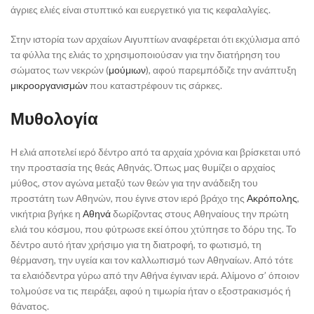
άγριες ελιές είναι στυπτικό και ευεργετικό για τις κεφαλαλγίες.
Στην ιστορία των αρχαίων Αιγυπτίων αναφέρεται ότι εκχύλισμα από
τα φύλλα της ελιάς το χρησιμοποιούσαν για την διατήρηση του
σώματος των νεκρών (
μούμιων
), αφού παρεμπόδιζε την ανάπτυξη
μικροοργανισμών
που καταστρέφουν τις σάρκες.
Μυθολογία
Η ελιά αποτελεί ιερό δέντρο από τα αρχαία χρόνια και βρίσκεται υπό
την προστασία της θεάς Αθηνάς. Όπως μας θυμίζει ο αρχαίος
μύθος, στον αγώνα μεταξύ των θεών για την ανάδειξη του
προστάτη των Αθηνών, που έγινε στον ιερό βράχο της
Ακρόπολης
,
νικήτρια βγήκε η
Αθηνά
δωρίζοντας στους Αθηναίους την πρώτη
ελιά του κόσμου, που φύτρωσε εκεί όπου χτύπησε το δόρυ της. Το
δέντρο αυτό ήταν χρήσιμο για τη διατροφή, το φωτισμό, τη
θέρμανση, την υγεία και τον καλλωπισμό των Αθηναίων. Από τότε
τα ελαιόδεντρα γύρω από την Αθήνα έγιναν ιερά. Αλίμονο σ’ όποιον
τολμούσε να τις πειράξει, αφού η τιμωρία ήταν ο εξοστρακισμός ή
θάνατος.