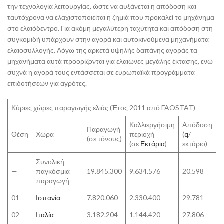
την τεχνολογία λειτουργίας, ώστε να αυξάνεται η απόδοση και
ταυτόχρονα να ελαχιστοποιείται η ζημιά που προκαλεί το μηχάνημα
στο ελαιόδεντρο. Για ακόμη μεγαλύτερη ταχύτητα και απόδοση στη
συγκομιδή υπάρχουν στην αγορά και αυτοκινούμενα μηχανήματα
ελαιοσυλλογής. Λόγω της αρκετά υψηλής δαπάνης αγοράς τα
μηχανήματα αυτά προορίζονται για ελαιώνες μεγάλης έκτασης, ενώ
συχνά η αγορά τους εντάσσεται σε ευρωπαϊκά προγράμματα
επιδοτήσεων για αγρότες.
Κύριες χώρες παραγωγής ελιάς (Έτος 2011 από FAOSTAT)
Καλλιεργήσιμη
Απόδοση
Παραγωγή
Θέση
Χώρα
περιοχή
(
q
/
(σε τόνους)
(σε
Εκτάρια
)
εκτάριο)
Συνολική
—
παγκόσμια
19.845.300
9.634.576
20.598
παραγωγή
01
Ισπανία
7.820.060
2.330.400
29.781
02
Ιταλία
3.182.204
1.144.420
27.806