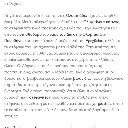
στέλεχος.
Πηγές αναφέρουν ότι οι έξι πρώτες
Ολυμπιάδες
είχαν ως έπαθλο
ένα μήλο. Μετά καθιερώθηκε ως έπαθλο των
Ολυμπίων
ο
κότινος
,
το στεφάνι από κλαδί της ιερής αγριελιάς που είχε βλαστήσει έξω
από τον
οπισθόδομο
του
ναού του Δία στην Ολυμπία
. Στα
Παναθήναια
σημαντικό ρόλο έπαιζε η ελιά του
Ερεχθείου
, αλλά και
τα στέφανα που φτιάχνονταν με τα κλαδιά της. Στην ιερή πομπή
στους δρόμους της Αθήνας συμμετείχαν οι θαλλοφόροι, γέροντες
ωραίοι και ευθυτενείς, που κρατούσαν στα χέρια τους κλάδους
ελαίας. Οι Αθηναίοι, που θεωρούσαν τους εαυτούς τους
πολιτισμένους, κρατούσαν κλαδιά ελιάς, ενώ οι χειραφετημένοι
δούλοι και οι βάρβαροι κρατούν κλαδιά
βελανιδιάς
, αφού η βελανιδιά
σηματοδοτεί τον πρωτόγονο πολιτισμό, την τραχύτητα και τη
βιαιότητα. Ενδιαφέρον παρουσιάζει ότι οι Ολυμπιακοί αγώνες
ονομάστηκαν
στεφανίτες
ή ιεροί αφού τα έπαθλα είναι απλά
στέφανα, σε αντίθεση με τα Παναθήναια που ήταν
χρηματίτες
, όπου
το έπαθλο του στεφανιού ελιάς συνοδευόταν από βαρύτιμα υλικά
έπαθλα.