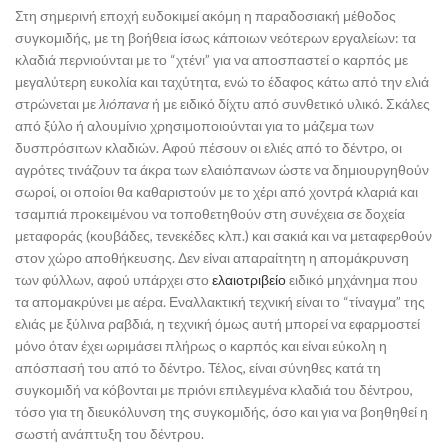
Στη σημερινή εποχή ευδοκιμεί ακόμη η παραδοσιακή μέθοδος
συγκομιδής, με τη βοήθεια ίσως κάποιων νεότερων εργαλείων: τα
κλαδιά περνιούνται με το “χτένι” για να αποσπαστεί ο καρπός με
μεγαλύτερη ευκολία και ταχύτητα, ενώ το έδαφος κάτω από την ελιά
στρώνεται με
λιόπανα
ή με ειδικό δίχτυ από συνθετικό υλικό. Σκάλες
από ξύλο ή αλουμίνιο χρησιμοποιούνται για το μάζεμα των
δυσπρόσιτων κλαδιών. Αφού πέσουν οι ελιές από το δέντρο, οι
αγρότες τινάζουν τα άκρα των ελαιόπανων ώστε να δημιουργηθούν
σωροί, οι οποίοι θα καθαριστούν με το χέρι από χοντρά κλαριά και
τσαμπιά προκειμένου να τοποθετηθούν στη συνέχεια σε δοχεία
μεταφοράς (κουβάδες, τενεκέδες κλπ.) και σακιά και να μεταφερθούν
στον χώρο αποθήκευσης. Δεν είναι απαραίτητη η απομάκρυνση
των φύλλων, αφού υπάρχει στο
ελαιοτριβείο
ειδικό μηχάνημα που
τα απομακρύνει με αέρα. Εναλλακτική τεχνική είναι το “τίναγμα” της
ελιάς με ξύλινα ραβδιά, η τεχνική όμως αυτή μπορεί να εφαρμοστεί
μόνο όταν έχει ωριμάσει πλήρως ο καρπός και είναι εύκολη η
απόσπασή του από το δέντρο. Τέλος, είναι σύνηθες κατά τη
συγκομιδή να κόβονται με πριόνι επιλεγμένα κλαδιά του δέντρου,
τόσο για τη διευκόλυνση της συγκομιδής, όσο και για να βοηθηθεί η
σωστή ανάπτυξη του δέντρου.