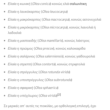
Ελαία η κωνική
(
Olea conica
) κοινώς ελιά
σαλωνίτικη
Ελαία η λευκόκαρπος
(
Olea leucocarpa
)
Ελαία η μακρόκαρπος
(
Olea macrocarpa
), κοινώς αετονυχολιά
Ελαία η μικρόκαρπος
(
Olea microcarpa
), κοινώς λιανολιά ή
λαδοελιά
Ελαία η μαστοειδής
(
Olea mamillaris
), κοινώς λιάστρος
Ελαία η πρώιμος
(
Olea precox
), κοινώς καλοκαιρίδα
Ελαία η σαλέρνιος
(
Olea salerniensis
), κοινώς γαϊδουρολιά
Ελαία η στρεπτή
(
Olea contorta
), κοινώς στριφτολιά
Ελαία η στρόγγυλος
(
Olea rotunda virida
)
Ελαία η υποστρόγγυλος
(
Olea subrotunda
)
Ελαία η σφαιρική
(
Olea sphaerica
)
[2]
Ελαία η υπόχλωρος
(
Olea virida
)
Σε μερικές απ’ αυτές τις ποικιλίες, με ορθολογική επιλογή, έχει