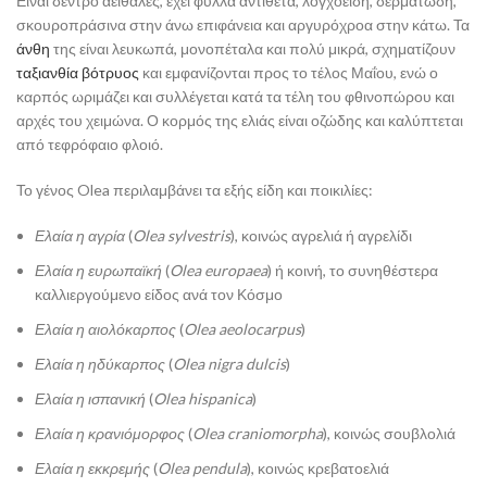
Είναι δέντρο αειθαλές, έχει φύλλα αντίθετα, λογχοειδή, δερματώδη,
σκουροπράσινα στην άνω επιφάνεια και αργυρόχροα στην κάτω. Τα
άνθη
της είναι λευκωπά, μονοπέταλα και πολύ μικρά, σχηματίζουν
ταξιανθία
βότρυος
και εμφανίζονται προς το τέλος Μαΐου, ενώ ο
καρπός ωριμάζει και συλλέγεται κατά τα τέλη του φθινοπώρου και
αρχές του χειμώνα. Ο κορμός της ελιάς είναι οζώδης και καλύπτεται
από τεφρόφαιο φλοιό.
Το γένος Olea περιλαμβάνει τα εξής είδη και ποικιλίες:
Ελαία η αγρία
(
Olea sylvestris
), κοινώς αγρελιά ή αγρελίδι
Ελαία η ευρωπαϊκή
(
Olea europaea
) ή κοινή, το συνηθέστερα
καλλιεργούμενο είδος ανά τον Κόσμο
Ελαία η αιολόκαρπος
(
Olea aeolocarpus
)
Ελαία η ηδύκαρπος
(
Olea nigra dulcis
)
Ελαία η ισπανική
(
Olea hispanica
)
Ελαία η κρανιόμορφος
(
Olea craniomorpha
), κοινώς σουβλολιά
Ελαία η εκκρεμής
(
Olea pendula
), κοινώς κρεβατοελιά