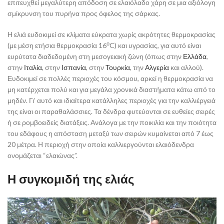
επιτευχθεί μεγαλύτερη απόδοση σε ελαιόλαδο χάρη σε μια αξιόλογη
σμίκρυνση του πυρήνα προς όφελος της σάρκας.
Η ελιά ευδοκιμεί σε κλίματα εύκρατα χωρίς ακρότητες θερμοκρασίας
ο
(με μέση ετήσια θερμοκρασία 16
C) και υγρασίας, για αυτό είναι
ευρύτατα διαδεδομένη στη μεσογειακή ζώνη (όπως στην
Ελλάδα
,
στην
Ιταλία
, στην
Ισπανία
, στην
Τουρκία
, την
Αλγερία
και αλλού).
Ευδοκιμεί σε πολλές περιοχές του κόσμου, αρκεί η θερμοκρασία να
μη κατέρχεται πολύ και για μεγάλα χρονικά διαστήματα κάτω από το
μηδέν. Γι’ αυτό και ιδιαίτερα κατάλληλες περιοχές για την καλλιέργειά
της είναι οι παραθαλάσσιες. Τα δένδρα φυτεύονται σε ευθείες σειρές
ή σε ρομβοειδείς διατάξεις. Ανάλογα με την ποικιλία και την ποιότητα
του εδάφους η απόσταση μεταξύ των σειρών κυμαίνεται από 7 έως
20 μέτρα. Η περιοχή στην οποία καλλιεργούνται ελαιόδενδρα
ονομάζεται “ελαιώνας”.
Η συγκομιδή της ελιάς