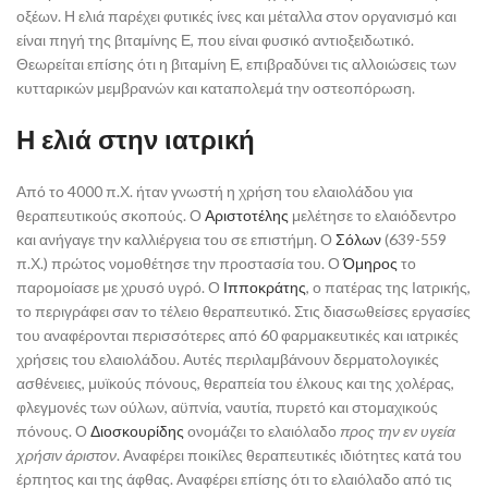
οξέων. Η ελιά παρέχει φυτικές ίνες και μέταλλα στον οργανισμό και
είναι πηγή της βιταμίνης Ε, που είναι φυσικό αντιοξειδωτικό.
Θεωρείται επίσης ότι η βιταμίνη Ε, επιβραδύνει τις αλλοιώσεις των
κυτταρικών μεμβρανών και καταπολεμά την οστεοπόρωση.
Η ελιά στην ιατρική
Από το 4000 π.Χ. ήταν γνωστή η χρήση του ελαιολάδου για
θεραπευτικούς σκοπούς. Ο
Αριστοτέλης
μελέτησε το ελαιόδεντρο
και ανήγαγε την καλλιέργεια του σε επιστήμη. Ο
Σόλων
(639-559
π.Χ.) πρώτος νομοθέτησε την προστασία του. Ο
Όμηρος
το
παρομοίασε με χρυσό υγρό. Ο
Ιπποκράτης
, ο πατέρας της Ιατρικής,
το περιγράφει σαν το τέλειο θεραπευτικό. Στις διασωθείσες εργασίες
του αναφέρονται περισσότερες από 60 φαρμακευτικές και ιατρικές
χρήσεις του ελαιολάδου. Αυτές περιλαμβάνουν δερματολογικές
ασθένειες, μυϊκούς πόνους, θεραπεία του έλκους και της χολέρας,
φλεγμονές των ούλων, αϋπνία, ναυτία, πυρετό και στομαχικούς
πόνους. Ο
Διοσκουρίδης
ονομάζει το ελαιόλαδο
προς την εν υγεία
χρήσιν άριστον
. Αναφέρει ποικίλες θεραπευτικές ιδιότητες κατά του
έρπητος και της άφθας. Αναφέρει επίσης ότι το ελαιόλαδο από τις