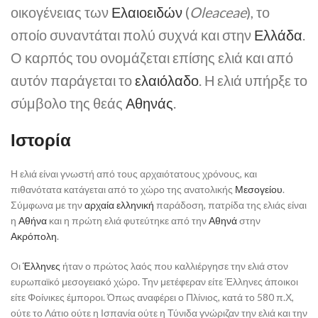
οικογένειας των
Ελαιοειδών
(
Oleaceae
), το
οποίο συναντάται πολύ συχνά και στην
Ελλάδα
.
Ο καρπός του ονομάζεται επίσης ελιά και από
αυτόν παράγεται το
ελαιόλαδο
. Η ελιά υπήρξε το
σύμβολο της θεάς
Αθηνάς
.
Ιστορία
Η ελιά είναι γνωστή από τους αρχαιότατους χρόνους, και
πιθανότατα κατάγεται από το χώρο της ανατολικής
Μεσογείου
.
Σύμφωνα με την
αρχαία ελληνική
παράδοση, πατρίδα της ελιάς είναι
η
Αθήνα
και η πρώτη ελιά φυτεύτηκε από την
Αθηνά
στην
Ακρόπολη
.
Οι
Έλληνες
ήταν ο πρώτος λαός που καλλιέργησε την ελιά στον
ευρωπαϊκό μεσογειακό χώρο. Την μετέφεραν είτε Έλληνες άποικοι
είτε Φοίνικες έμποροι. Όπως αναφέρει ο Πλίνιος, κατά το 580 π.Χ,
ούτε το Λάτιο ούτε η Ισπανία ούτε η Τύνιδα γνώριζαν την ελιά και την