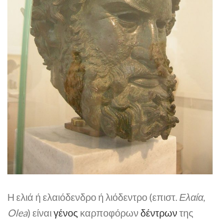
Η ελιά ή ελαιόδενδρο ή λιόδεντρο (επιστ.
Ελαία
,
Olea
) είναι
γένος
καρποφόρων
δέντρων
της