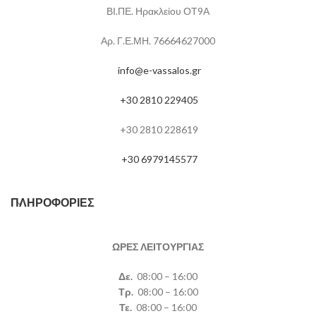
ΒΙ.ΠΕ. Ηρακλείου ΟΤ9Α
Αρ. Γ.Ε.ΜΗ. 76664627000
info@e-vassalos.gr
+30 2810 229405
+30 2810 228619
+30 6979145577
ΠΛΗΡΟΦΟΡΊΕΣ
ΩΡΕΣ ΛΕΙΤΟΥΡΓΙΑΣ
Δε.
08:00 – 16:00
Τρ.
08:00 – 16:00
Τε.
08:00 – 16:00