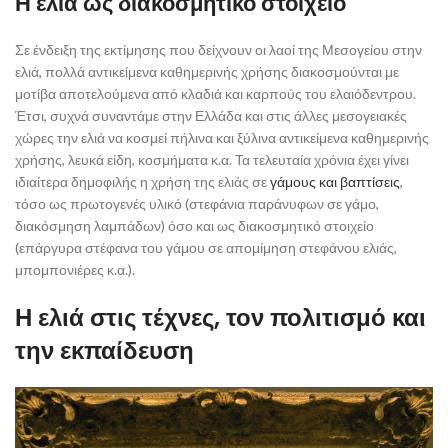
Η ελιά ως διακοσμητικό στοιχείο
Σε ένδειξη της εκτίμησης που δείχνουν οι λαοί της Μεσογείου στην
ελιά, πολλά αντικείμενα καθημερινής χρήσης διακοσμούνται με
μοτίβα αποτελούμενα από κλαδιά και καρπούς του ελαιόδεντρου.
Έτσι, συχνά συναντάμε στην Ελλάδα και στις άλλες μεσογειακές
χώρες την ελιά να κοσμεί πήλινα και ξύλινα αντικείμενα καθημερινής
χρήσης, λευκά είδη, κοσμήματα κ.α. Τα τελευταία χρόνια έχει γίνει
ιδιαίτερα δημοφιλής η χρήση της ελιάς σε
γάμους και βαπτίσεις
,
τόσο ως πρωτογενές υλικό (στεφάνια παράνυφων σε γάμο,
διακόσμηση λαμπάδων) όσο και ως διακοσμητικό στοιχείο
(επάργυρα στέφανα του γάμου σε απομίμηση στεφάνου ελιάς,
μπομπονιέρες κ.α.).
Η ελιά στις τέχνες, τον πολιτισμό και
την εκπαίδευση