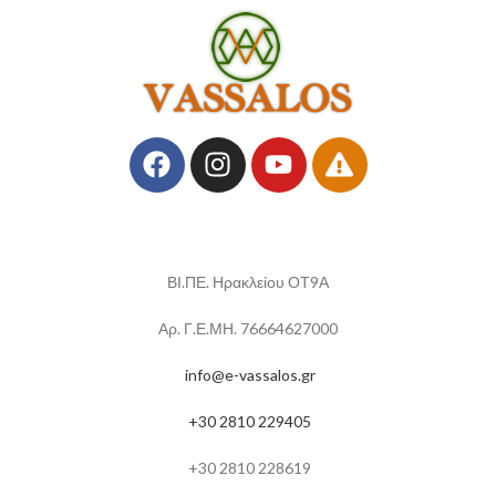
ΒΙ.ΠΕ. Ηρακλείου ΟΤ9Α
Αρ. Γ.Ε.ΜΗ. 76664627000
info@e-vassalos.gr
+30 2810 229405
+30 2810 228619