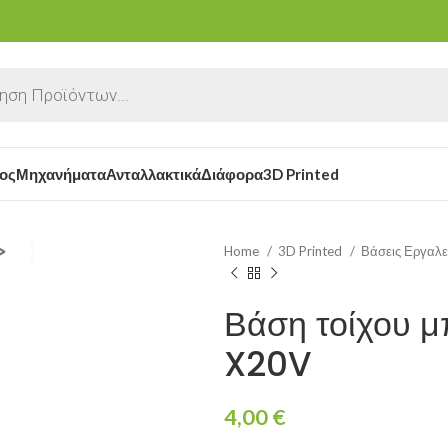
ος
Μηχανήματα
Ανταλλακτικά
Διάφορα
3D Printed
Home
3D Printed
Βάσεις Εργαλ
Βάση τοίχου μ
X20V
4,00
€