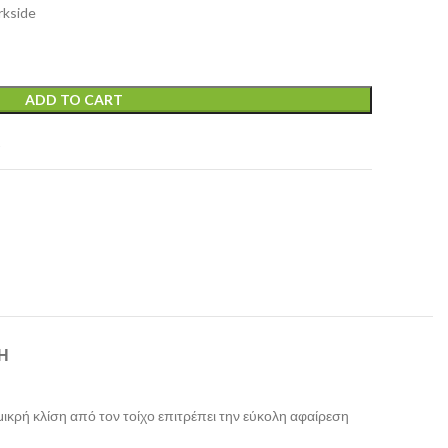
rkside
ADD TO CART
t
Ή
μικρή κλίση από τον τοίχο επιτρέπει την εύκολη αφαίρεση