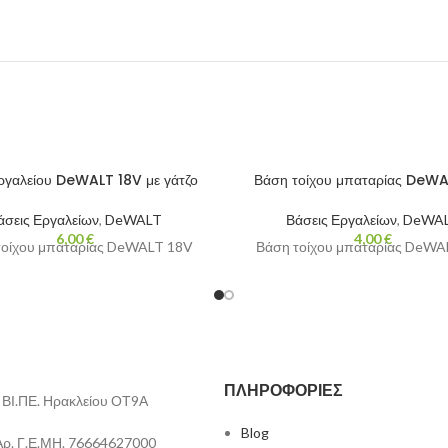
ργαλείου DeWALT 18V με γάτζο
Βάση τοίχου μπαταρίας DeWA
άσεις Εργαλείων
,
DeWALT
Βάσεις Εργαλείων
,
DeWA
6,00
€
4,00
€
τοίχου μπαταρίας DeWALT 18V
Βάση τοίχου μπαταρίας DeWA
ΠΛΗΡΟΦΟΡΊΕΣ
ΒΙ.ΠΕ. Ηρακλείου ΟΤ9Α
Blog
Αρ. Γ.Ε.ΜΗ. 76664627000