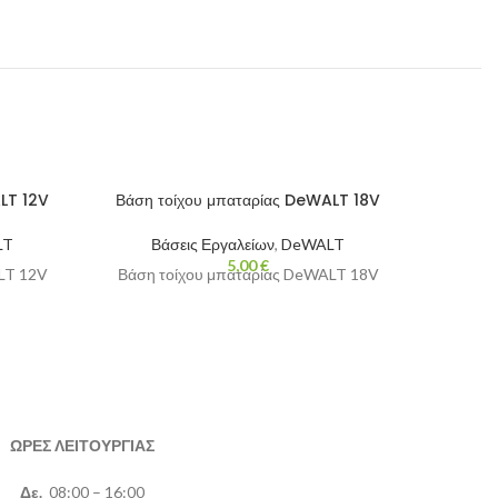
LT 12V
Βάση τοίχου μπαταρίας DeWALT 18V
Βάση τ
LT
Βάσεις Εργαλείων
,
DeWALT
5,00
€
LT 12V
Βάση τοίχου μπαταρίας DeWALT 18V
Βάση τ
ΩΡΕΣ ΛΕΙΤΟΥΡΓΙΑΣ
Δε.
08:00 – 16:00