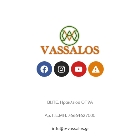
ΒΙ.ΠΕ. Ηρακλείου ΟΤ9Α
Αρ. Γ.Ε.ΜΗ. 76664627000
info@e-vassalos.gr