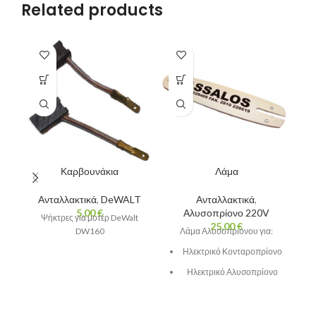
Related products
Καρβουνάκια
Λάμα
Ανταλλακτικά
,
DeWALT
Ανταλλακτικά
,
5,00
€
Αλυσοπρίονο 220V
Ψήκτρες για μοτέρ DeWalt
25,00
€
DW160
Λάμα Αλυσοπριόνου για:
Ηλεκτρικό Κονταροπρίονο
Ηλεκτρικό Αλυσοπρίονο