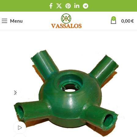
0
Menu
0,00
€
Watch video