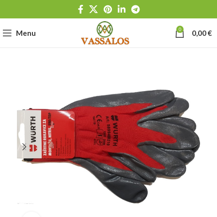
0
Menu
0,00
€