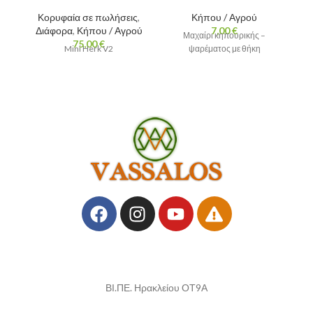
Κορυφαία σε πωλήσεις
,
Κήπου / Αγρού
Διάφορα
,
Κήπου / Αγρού
7,00
€
Μαχαίρι κηπουρικής –
75,00
€
Mini Herk V2
ψαρέματος με θήκη
ΒΙ.ΠΕ. Ηρακλείου ΟΤ9Α