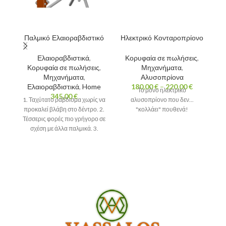
Παλμικό Ελαιοραβδιστικό
Ηλεκτρικό Κονταροπρίονο
Π
Ελαιοραβδιστικά
,
Κορυφαία σε πωλήσεις
,
Κορυφαία σε πωλήσεις
,
Μηχανήματα
,
Μηχανήματα
,
Αλυσοπρίονα
Ελαιοραβδιστικά
,
Home
180,00
€
–
220,00
€
Το μόνο ηλεκτρικό
345,00
€
1. Ταχύτατο ράβδισμα χωρίς να
αλυσοπρίονο που δεν...
προκαλεί βλάβη στο δέντρο. 2.
"κολλάει" πουθενά!
Α
Τέσσερις φορές πιο γρήγορο σε
σχέση με άλλα παλμικά. 3.
ρ
βλ
φο