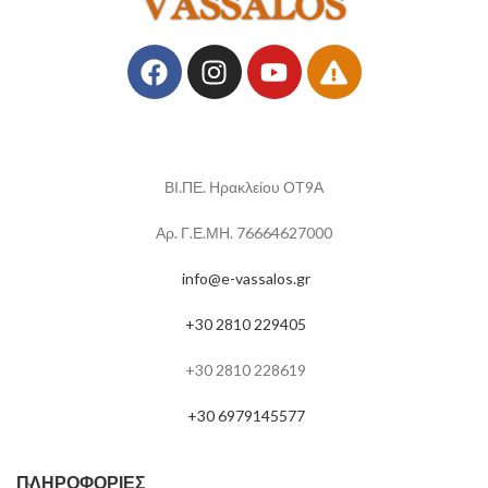
ΒΙ.ΠΕ. Ηρακλείου ΟΤ9Α
Αρ. Γ.Ε.ΜΗ. 76664627000
info@e-vassalos.gr
+30 2810 229405
+30 2810 228619
+30 6979145577
ΠΛΗΡΟΦΟΡΊΕΣ