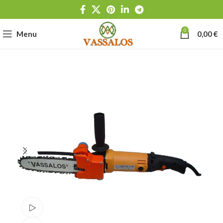
0
Menu
0,00
€
Watch video