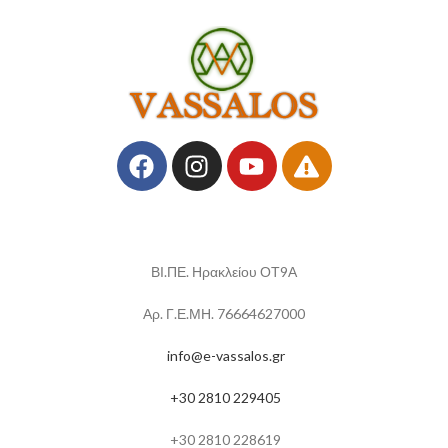
ΒΙ.ΠΕ. Ηρακλείου ΟΤ9Α
Αρ. Γ.Ε.ΜΗ. 76664627000
info@e-vassalos.gr
+30 2810 229405
+30 2810 228619