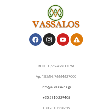
ΒΙ.ΠΕ. Ηρακλείου ΟΤ9Α
Αρ. Γ.Ε.ΜΗ. 76664627000
info@e-vassalos.gr
+30 2810 229405
+30 2810 228619