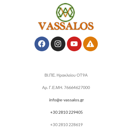
ΒΙ.ΠΕ. Ηρακλείου ΟΤ9Α
Αρ. Γ.Ε.ΜΗ. 76664627000
info@e-vassalos.gr
+30 2810 229405
+30 2810 228619