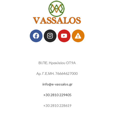
ΒΙ.ΠΕ. Ηρακλείου ΟΤ9Α
Αρ. Γ.Ε.ΜΗ. 76664627000
info@e-vassalos.gr
+30 2810 229405
+30 2810 228619